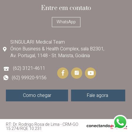
Entre em contato
WhatsApp
SINGULARI Medical Team
Órion Business & Health Complex, sala B2301,
Av. Portugal, 1148 - St. Marista, Goiânia
(62) 3121-4611
(62) 99920-9156
Como chegar
Fale agora
RT: Dr. Rodrigo Rosa de Lima - CRM-GO
15.274/RQE 10.231