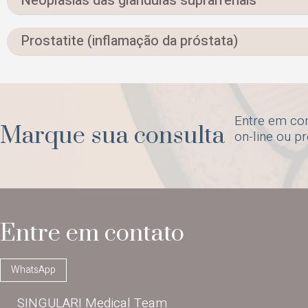
Neoplasias das glândulas suprarrenais
Prostatite (inflamação da próstata)
Entre em co
Marque sua consulta
on-line ou p
Entre em contato
WhatsApp
SINGULARI Medical Team