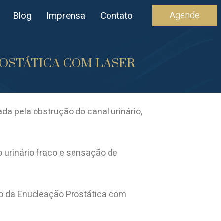
Agende
Blog
Imprensa
Contato
O PROSTÁTICA COM LASER
a pela obstrução do canal urinário,
to urinário fraco e sensação de
o da Enucleação Prostática com