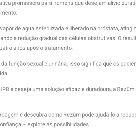
nativa promissora para homens que desejam alívio dura
amento.
por de água esterilizada é liberado na próstata, atingin
sando a redução gradual das células obstrutivas. O resul
quatro anos após o tratamento.
a função sexual e urinária. Isso significa que os paci
ida.
PB e deseja uma solução eficaz e duradoura, a Rezūm 
rdagem e descubra como Rezūm pode ajudá-lo a recupera
confiança – explore as possibilidades.