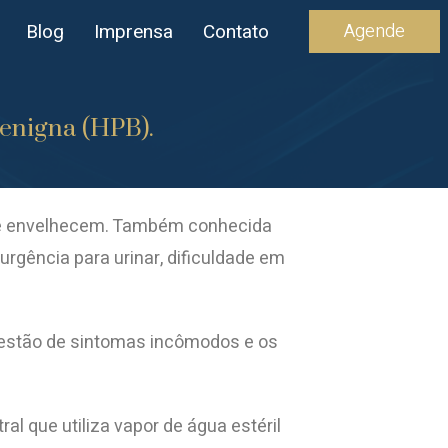
Agende
Blog
Imprensa
Contato
Benigna (HPB).
que envelhecem. Também conhecida
rgência para urinar, dificuldade em
gestão de sintomas incômodos e os
 que utiliza vapor de água estéril