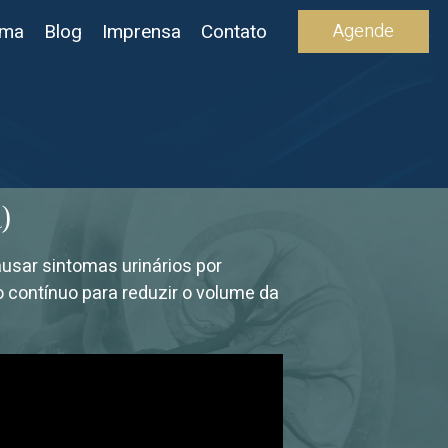
Agende
ima
Blog
Imprensa
Contato
)
usar sintomas urinários por
contínuo para reduzir o volume da