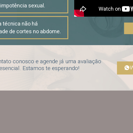
e impotência sexual.
 técnica não há
ade de cortes no abdome.
ntato conosco e agende já uma avaliação
W
resencial. Estamos te esperando!